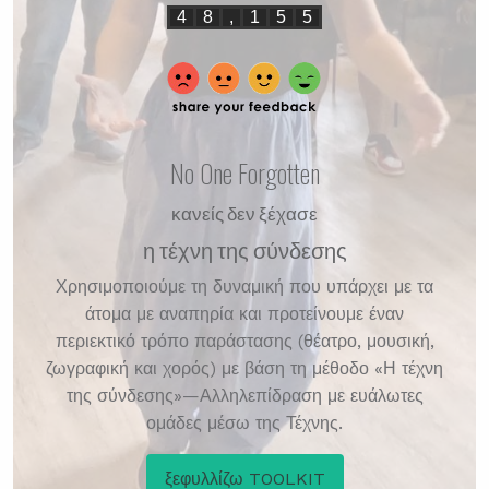
4
8
,
1
5
5
No One Forgotten
κανείς δεν ξέχασε
η τέχνη της σύνδεσης
Χρησιμοποιούμε τη δυναμική που υπάρχει με τα
άτομα με αναπηρία και προτείνουμε έναν
περιεκτικό τρόπο παράστασης (θέατρο, μουσική,
ζωγραφική και χορός) με βάση τη μέθοδο «Η τέχνη
της σύνδεσης»—Αλληλεπίδραση με ευάλωτες
ομάδες μέσω της Τέχνης.
ξεφυλλίζω TOOLKIT