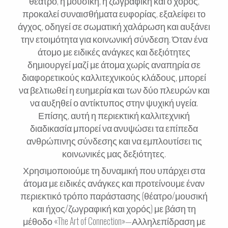
θέατρο, η μουσική, η ζωγραφική και ο χορός,
προκαλεί συναισθήματα ευφορίας, εξαλείφει το
άγχος, οδηγεί σε σωματική χαλάρωση και αυξάνει
την ετοιμότητα για κοινωνική σύνδεση. Όταν ένα
άτομο με ειδικές ανάγκες και δεξιότητες
δημιουργεί μαζί με άτομα χωρίς αναπηρία σε
διαφορετικούς καλλιτεχνικούς κλάδους, μπορεί
να βελτιωθεί η ευημερία και των δύο πλευρών και
να αυξηθεί ο αντίκτυπος στην ψυχική υγεία.
Επίσης, αυτή η περιεκτική καλλιτεχνική
διαδικασία μπορεί να ανυψώσει τα επίπεδα
ανθρώπινης σύνδεσης και να εμπλουτίσει τις
κοινωνικές μας δεξιότητες.
Χρησιμοποιούμε τη δυναμική που υπάρχει στα
άτομα με ειδικές ανάγκες και προτείνουμε έναν
περιεκτικό τρόπο παράστασης (θέατρο/μουσική
και ήχος/ζωγραφική και χορός) με βάση τη
μέθοδο «The Art of Connection»—Αλληλεπίδραση με