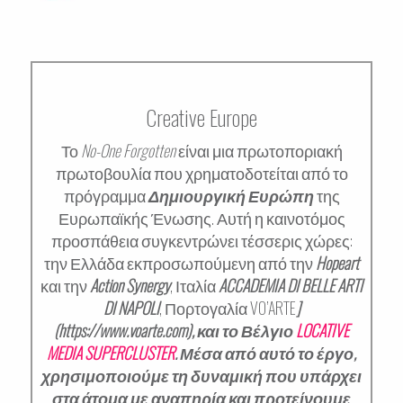
Creative Europe
Το
No-One Forgotten
είναι μια πρωτοποριακή
πρωτοβουλία που χρηματοδοτείται από το
πρόγραμμα
Δημιουργική Ευρώπη
της
Ευρωπαϊκής Ένωσης. Αυτή η καινοτόμος
προσπάθεια συγκεντρώνει τέσσερις χώρες:
την Ελλάδα εκπροσωπούμενη από την
Hopeart
και την
Action Synergy
, Ιταλία
ACCADEMIA DI BELLE ARTI
DI NAPOLI
, Πορτογαλία VO’ARTE
]
(https://www.voarte.com), και το Βέλγιο
LOCATIVE
MEDIA SUPERCLUSTER
. Μέσα από αυτό το έργο,
χρησιμοποιούμε τη δυναμική που υπάρχει
στα άτομα με αναπηρία και προτείνουμε